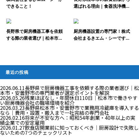
できること！
選ばれる理由｜食器洗浄機...
長野県で厨房機器工事を依頼
厨房機器設置の専門家！株式
する際の業者選び｜松本市...
会社まるきエム・シーです...
最近の投稿
2026.06.11
長野県で厨房機器工事を依頼する際の業者選び｜松
本市・安曇野市の専門業者が選定ポイントを解説
2026.05.26
残業ほぼなし・年間休日110日｜松本市で働きやす
い厨房機器会社の職場環境を紹介
2026.03.23
長野県松本市・安曇野市で業務用冷蔵庫を導入する
なら｜費用・設置・搬入まで一社完結の専門会社
2026.02.16
将来が不安な方へ：昭和54年創業・40年以上の実
績企業での安定雇用
2026.01.27
飲食店開業前に知っておくべき｜厨房設計で失敗し
ないための7つのチェックリスト