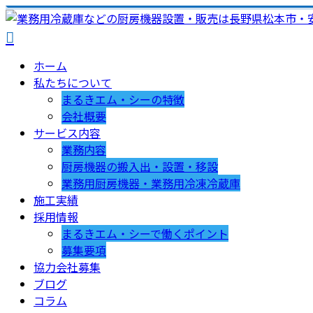
ホーム
私たちについて
まるきエム・シーの特徴
会社概要
サービス内容
業務内容
厨房機器の搬入出・設置・移設
業務用厨房機器・業務用冷凍冷蔵庫
施工実績
採用情報
まるきエム・シーで働くポイント
募集要項
協力会社募集
ブログ
コラム