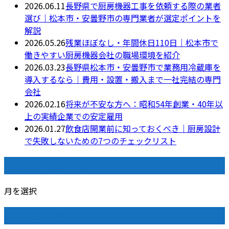
2026.06.11
長野県で厨房機器工事を依頼する際の業者
選び｜松本市・安曇野市の専門業者が選定ポイントを
解説
2026.05.26
残業ほぼなし・年間休日110日｜松本市で
働きやすい厨房機器会社の職場環境を紹介
2026.03.23
長野県松本市・安曇野市で業務用冷蔵庫を
導入するなら｜費用・設置・搬入まで一社完結の専門
会社
2026.02.16
将来が不安な方へ：昭和54年創業・40年以
上の実績企業での安定雇用
2026.01.27
飲食店開業前に知っておくべき｜厨房設計
で失敗しないための7つのチェックリスト
月別アーカイブ
月を選択
カテゴリー