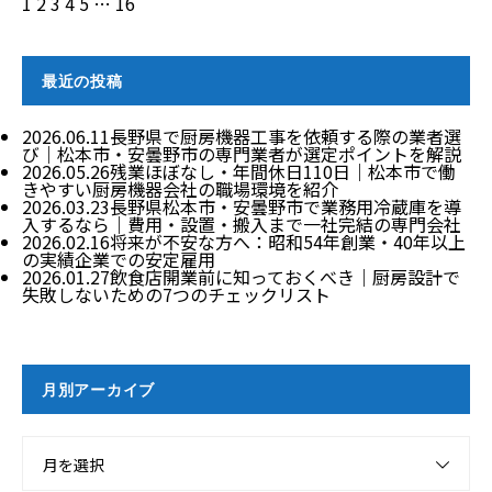
1
2
3
4
5
…
16
最近の投稿
2026.06.11
長野県で厨房機器工事を依頼する際の業者選
び｜松本市・安曇野市の専門業者が選定ポイントを解説
2026.05.26
残業ほぼなし・年間休日110日｜松本市で働
きやすい厨房機器会社の職場環境を紹介
2026.03.23
長野県松本市・安曇野市で業務用冷蔵庫を導
入するなら｜費用・設置・搬入まで一社完結の専門会社
2026.02.16
将来が不安な方へ：昭和54年創業・40年以上
の実績企業での安定雇用
2026.01.27
飲食店開業前に知っておくべき｜厨房設計で
失敗しないための7つのチェックリスト
月別アーカイブ
月を選択