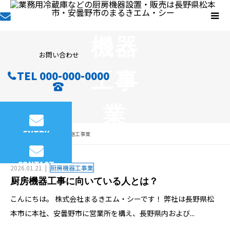
厨房
機器
お問い合わせ
工事
TEL 000-000-0000
業
ENTRY
コラム
厨房機器工事業
column
CONTACT
2026.01.21
厨房機器工事業
厨房機器工事に向いている人とは？
こんにちは。 株式会社まるきエム・シーです！ 弊社は長野県松
本市に本社、安曇野市に営業所を構え、長野県内および...