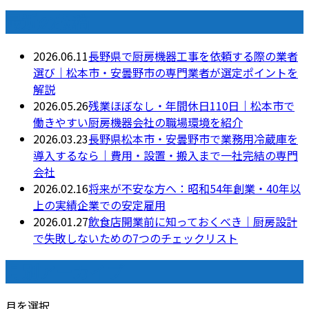
最近の投稿
2026.06.11
長野県で厨房機器工事を依頼する際の業者
選び｜松本市・安曇野市の専門業者が選定ポイントを
解説
2026.05.26
残業ほぼなし・年間休日110日｜松本市で
働きやすい厨房機器会社の職場環境を紹介
2026.03.23
長野県松本市・安曇野市で業務用冷蔵庫を
導入するなら｜費用・設置・搬入まで一社完結の専門
会社
2026.02.16
将来が不安な方へ：昭和54年創業・40年以
上の実績企業での安定雇用
2026.01.27
飲食店開業前に知っておくべき｜厨房設計
で失敗しないための7つのチェックリスト
月別アーカイブ
月を選択