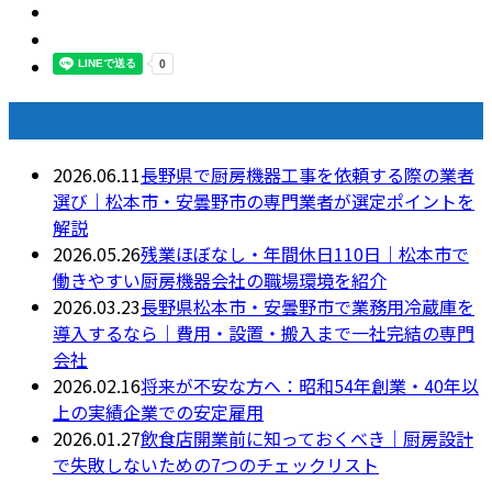
最近の投稿
2026.06.11
長野県で厨房機器工事を依頼する際の業者
選び｜松本市・安曇野市の専門業者が選定ポイントを
解説
2026.05.26
残業ほぼなし・年間休日110日｜松本市で
働きやすい厨房機器会社の職場環境を紹介
2026.03.23
長野県松本市・安曇野市で業務用冷蔵庫を
導入するなら｜費用・設置・搬入まで一社完結の専門
会社
2026.02.16
将来が不安な方へ：昭和54年創業・40年以
上の実績企業での安定雇用
2026.01.27
飲食店開業前に知っておくべき｜厨房設計
で失敗しないための7つのチェックリスト