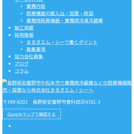
業務内容
厨房機器の搬入出・設置・移設
業務用厨房機器・業務用冷凍冷蔵庫
施工実績
採用情報
まるきエム・シーで働くポイント
募集要項
協力会社募集
ブログ
コラム
〒399-8203 長野県安曇野市豊科田沢4701-3
Googleマップで確認する